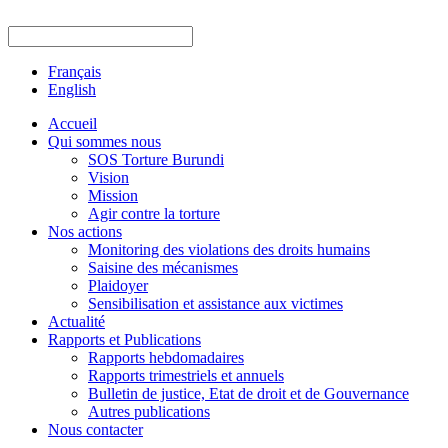
Français
English
Accueil
Qui sommes nous
SOS Torture Burundi
Vision
Mission
Agir contre la torture
Nos actions
Monitoring des violations des droits humains
Saisine des mécanismes
Plaidoyer
Sensibilisation et assistance aux victimes
Actualité
Rapports et Publications
Rapports hebdomadaires
Rapports trimestriels et annuels
Bulletin de justice, Etat de droit et de Gouvernance
Autres publications
Nous contacter