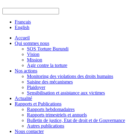
Français
English
Accueil
Qui sommes nous
SOS Torture Burundi
Vision
Mission
Agir contre la torture
Nos actions
Monitoring des violations des droits humains
Saisine des mécanismes
Plaidoyer
Sensibilisation et assistance aux victimes
Actualité
Rapports et Publications
Rapports hebdomadaires
Rapports trimestriels et annuels
Bulletin de justice, Etat de droit et de Gouvernance
Autres publications
Nous contacter