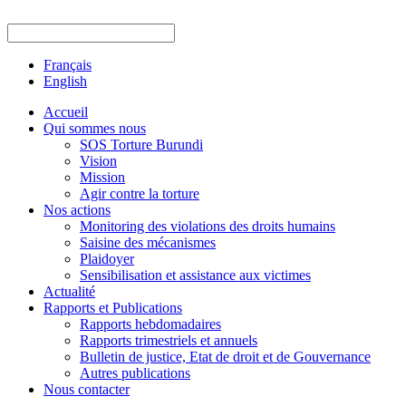
Français
English
Accueil
Qui sommes nous
SOS Torture Burundi
Vision
Mission
Agir contre la torture
Nos actions
Monitoring des violations des droits humains
Saisine des mécanismes
Plaidoyer
Sensibilisation et assistance aux victimes
Actualité
Rapports et Publications
Rapports hebdomadaires
Rapports trimestriels et annuels
Bulletin de justice, Etat de droit et de Gouvernance
Autres publications
Nous contacter