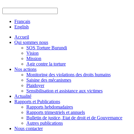
Français
English
Accueil
Qui sommes nous
SOS Torture Burundi
Vision
Mission
Agir contre la torture
Nos actions
Monitoring des violations des droits humains
Saisine des mécanismes
Plaidoyer
Sensibilisation et assistance aux victimes
Actualité
Rapports et Publications
Rapports hebdomadaires
Rapports trimestriels et annuels
Bulletin de justice, Etat de droit et de Gouvernance
Autres publications
Nous contacter