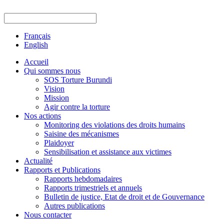
Français
English
Accueil
Qui sommes nous
SOS Torture Burundi
Vision
Mission
Agir contre la torture
Nos actions
Monitoring des violations des droits humains
Saisine des mécanismes
Plaidoyer
Sensibilisation et assistance aux victimes
Actualité
Rapports et Publications
Rapports hebdomadaires
Rapports trimestriels et annuels
Bulletin de justice, Etat de droit et de Gouvernance
Autres publications
Nous contacter