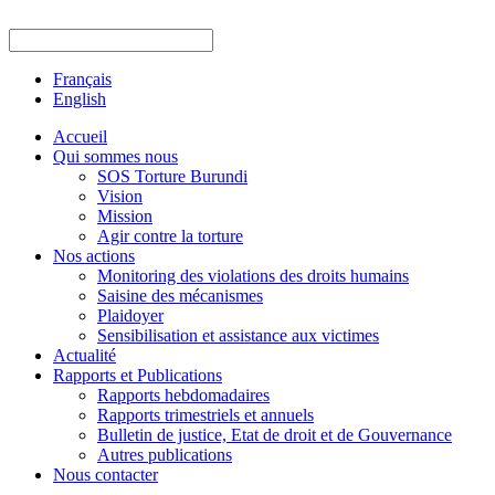
Français
English
Accueil
Qui sommes nous
SOS Torture Burundi
Vision
Mission
Agir contre la torture
Nos actions
Monitoring des violations des droits humains
Saisine des mécanismes
Plaidoyer
Sensibilisation et assistance aux victimes
Actualité
Rapports et Publications
Rapports hebdomadaires
Rapports trimestriels et annuels
Bulletin de justice, Etat de droit et de Gouvernance
Autres publications
Nous contacter