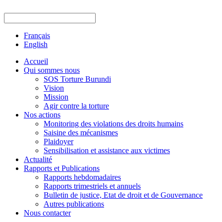
Français
English
Accueil
Qui sommes nous
SOS Torture Burundi
Vision
Mission
Agir contre la torture
Nos actions
Monitoring des violations des droits humains
Saisine des mécanismes
Plaidoyer
Sensibilisation et assistance aux victimes
Actualité
Rapports et Publications
Rapports hebdomadaires
Rapports trimestriels et annuels
Bulletin de justice, Etat de droit et de Gouvernance
Autres publications
Nous contacter