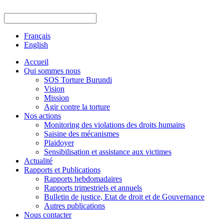
Français
English
Accueil
Qui sommes nous
SOS Torture Burundi
Vision
Mission
Agir contre la torture
Nos actions
Monitoring des violations des droits humains
Saisine des mécanismes
Plaidoyer
Sensibilisation et assistance aux victimes
Actualité
Rapports et Publications
Rapports hebdomadaires
Rapports trimestriels et annuels
Bulletin de justice, Etat de droit et de Gouvernance
Autres publications
Nous contacter