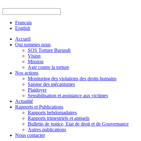
Français
English
Accueil
Qui sommes nous
SOS Torture Burundi
Vision
Mission
Agir contre la torture
Nos actions
Monitoring des violations des droits humains
Saisine des mécanismes
Plaidoyer
Sensibilisation et assistance aux victimes
Actualité
Rapports et Publications
Rapports hebdomadaires
Rapports trimestriels et annuels
Bulletin de justice, Etat de droit et de Gouvernance
Autres publications
Nous contacter