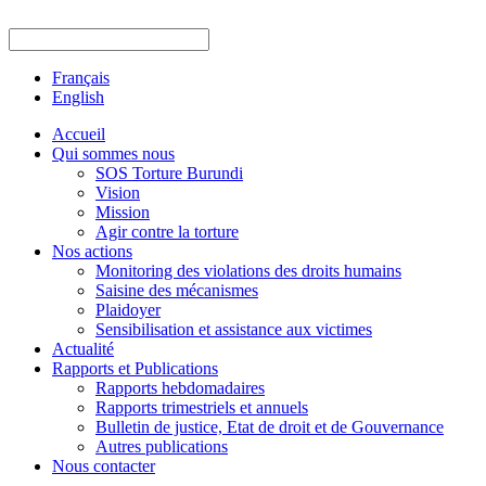
Français
English
Accueil
Qui sommes nous
SOS Torture Burundi
Vision
Mission
Agir contre la torture
Nos actions
Monitoring des violations des droits humains
Saisine des mécanismes
Plaidoyer
Sensibilisation et assistance aux victimes
Actualité
Rapports et Publications
Rapports hebdomadaires
Rapports trimestriels et annuels
Bulletin de justice, Etat de droit et de Gouvernance
Autres publications
Nous contacter