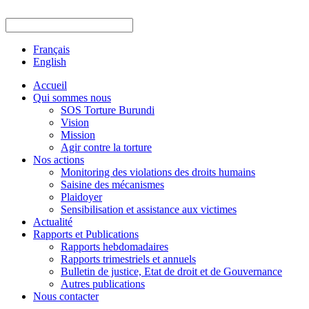
Français
English
Accueil
Qui sommes nous
SOS Torture Burundi
Vision
Mission
Agir contre la torture
Nos actions
Monitoring des violations des droits humains
Saisine des mécanismes
Plaidoyer
Sensibilisation et assistance aux victimes
Actualité
Rapports et Publications
Rapports hebdomadaires
Rapports trimestriels et annuels
Bulletin de justice, Etat de droit et de Gouvernance
Autres publications
Nous contacter