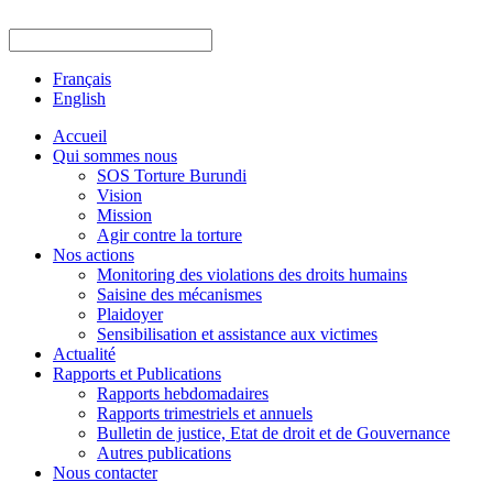
Français
English
Accueil
Qui sommes nous
SOS Torture Burundi
Vision
Mission
Agir contre la torture
Nos actions
Monitoring des violations des droits humains
Saisine des mécanismes
Plaidoyer
Sensibilisation et assistance aux victimes
Actualité
Rapports et Publications
Rapports hebdomadaires
Rapports trimestriels et annuels
Bulletin de justice, Etat de droit et de Gouvernance
Autres publications
Nous contacter