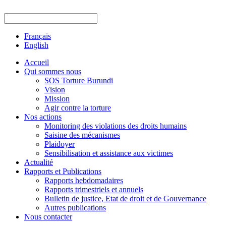
Français
English
Accueil
Qui sommes nous
SOS Torture Burundi
Vision
Mission
Agir contre la torture
Nos actions
Monitoring des violations des droits humains
Saisine des mécanismes
Plaidoyer
Sensibilisation et assistance aux victimes
Actualité
Rapports et Publications
Rapports hebdomadaires
Rapports trimestriels et annuels
Bulletin de justice, Etat de droit et de Gouvernance
Autres publications
Nous contacter