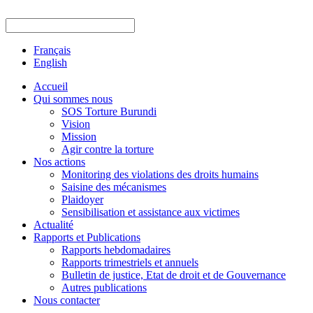
Français
English
Accueil
Qui sommes nous
SOS Torture Burundi
Vision
Mission
Agir contre la torture
Nos actions
Monitoring des violations des droits humains
Saisine des mécanismes
Plaidoyer
Sensibilisation et assistance aux victimes
Actualité
Rapports et Publications
Rapports hebdomadaires
Rapports trimestriels et annuels
Bulletin de justice, Etat de droit et de Gouvernance
Autres publications
Nous contacter