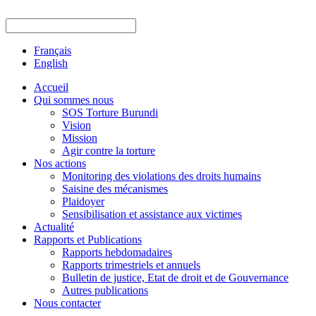
Français
English
Accueil
Qui sommes nous
SOS Torture Burundi
Vision
Mission
Agir contre la torture
Nos actions
Monitoring des violations des droits humains
Saisine des mécanismes
Plaidoyer
Sensibilisation et assistance aux victimes
Actualité
Rapports et Publications
Rapports hebdomadaires
Rapports trimestriels et annuels
Bulletin de justice, Etat de droit et de Gouvernance
Autres publications
Nous contacter