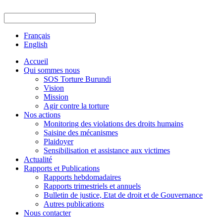
Français
English
Accueil
Qui sommes nous
SOS Torture Burundi
Vision
Mission
Agir contre la torture
Nos actions
Monitoring des violations des droits humains
Saisine des mécanismes
Plaidoyer
Sensibilisation et assistance aux victimes
Actualité
Rapports et Publications
Rapports hebdomadaires
Rapports trimestriels et annuels
Bulletin de justice, Etat de droit et de Gouvernance
Autres publications
Nous contacter