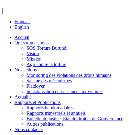
Français
English
Accueil
Qui sommes nous
SOS Torture Burundi
Vision
Mission
Agir contre la torture
Nos actions
Monitoring des violations des droits humains
Saisine des mécanismes
Plaidoyer
Sensibilisation et assistance aux victimes
Actualité
Rapports et Publications
Rapports hebdomadaires
Rapports trimestriels et annuels
Bulletin de justice, Etat de droit et de Gouvernance
Autres publications
Nous contacter