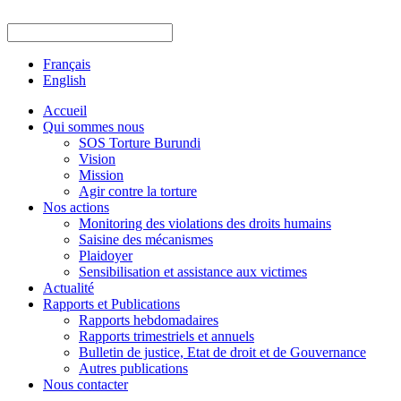
Français
English
Accueil
Qui sommes nous
SOS Torture Burundi
Vision
Mission
Agir contre la torture
Nos actions
Monitoring des violations des droits humains
Saisine des mécanismes
Plaidoyer
Sensibilisation et assistance aux victimes
Actualité
Rapports et Publications
Rapports hebdomadaires
Rapports trimestriels et annuels
Bulletin de justice, Etat de droit et de Gouvernance
Autres publications
Nous contacter