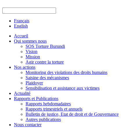
Français
English
Accueil
Qui sommes nous
SOS Torture Burundi
Vision
Mission
Agir contre la torture
Nos actions
Monitoring des violations des droits humains
Saisine des mécanismes
Plaidoyer
Sensibilisation et assistance aux victimes
Actualité
Rapports et Publications
Rapports hebdomadaires
Rapports trimestriels et annuels
Bulletin de justice, Etat de droit et de Gouvernance
Autres publications
Nous contacter