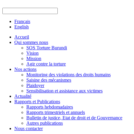
Français
English
Accueil
Qui sommes nous
SOS Torture Burundi
Vision
Mission
Agir contre la torture
Nos actions
Monitoring des violations des droits humains
Saisine des mécanismes
Plaidoyer
Sensibilisation et assistance aux victimes
Actualité
Rapports et Publications
Rapports hebdomadaires
Rapports trimestriels et annuels
Bulletin de justice, Etat de droit et de Gouvernance
Autres publications
Nous contacter