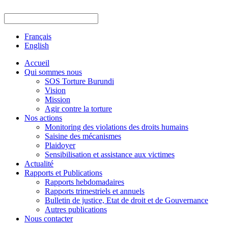
Français
English
Accueil
Qui sommes nous
SOS Torture Burundi
Vision
Mission
Agir contre la torture
Nos actions
Monitoring des violations des droits humains
Saisine des mécanismes
Plaidoyer
Sensibilisation et assistance aux victimes
Actualité
Rapports et Publications
Rapports hebdomadaires
Rapports trimestriels et annuels
Bulletin de justice, Etat de droit et de Gouvernance
Autres publications
Nous contacter