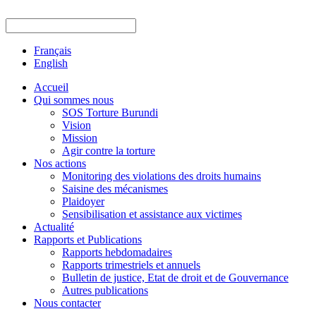
Français
English
Accueil
Qui sommes nous
SOS Torture Burundi
Vision
Mission
Agir contre la torture
Nos actions
Monitoring des violations des droits humains
Saisine des mécanismes
Plaidoyer
Sensibilisation et assistance aux victimes
Actualité
Rapports et Publications
Rapports hebdomadaires
Rapports trimestriels et annuels
Bulletin de justice, Etat de droit et de Gouvernance
Autres publications
Nous contacter