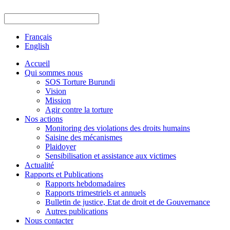
Français
English
Accueil
Qui sommes nous
SOS Torture Burundi
Vision
Mission
Agir contre la torture
Nos actions
Monitoring des violations des droits humains
Saisine des mécanismes
Plaidoyer
Sensibilisation et assistance aux victimes
Actualité
Rapports et Publications
Rapports hebdomadaires
Rapports trimestriels et annuels
Bulletin de justice, Etat de droit et de Gouvernance
Autres publications
Nous contacter