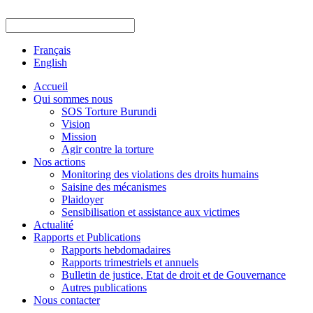
Français
English
Accueil
Qui sommes nous
SOS Torture Burundi
Vision
Mission
Agir contre la torture
Nos actions
Monitoring des violations des droits humains
Saisine des mécanismes
Plaidoyer
Sensibilisation et assistance aux victimes
Actualité
Rapports et Publications
Rapports hebdomadaires
Rapports trimestriels et annuels
Bulletin de justice, Etat de droit et de Gouvernance
Autres publications
Nous contacter