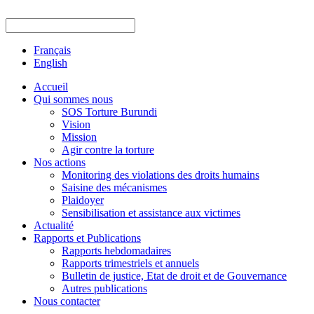
Français
English
Accueil
Qui sommes nous
SOS Torture Burundi
Vision
Mission
Agir contre la torture
Nos actions
Monitoring des violations des droits humains
Saisine des mécanismes
Plaidoyer
Sensibilisation et assistance aux victimes
Actualité
Rapports et Publications
Rapports hebdomadaires
Rapports trimestriels et annuels
Bulletin de justice, Etat de droit et de Gouvernance
Autres publications
Nous contacter