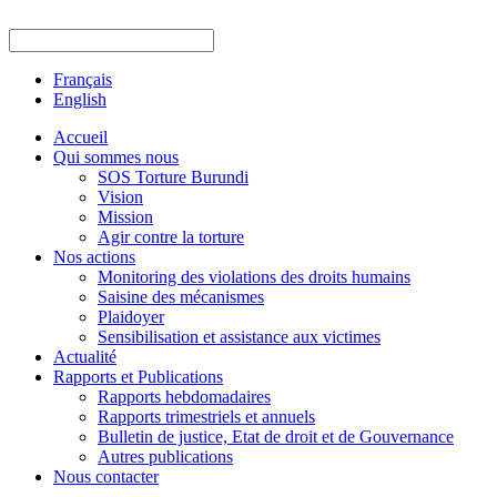
Français
English
Accueil
Qui sommes nous
SOS Torture Burundi
Vision
Mission
Agir contre la torture
Nos actions
Monitoring des violations des droits humains
Saisine des mécanismes
Plaidoyer
Sensibilisation et assistance aux victimes
Actualité
Rapports et Publications
Rapports hebdomadaires
Rapports trimestriels et annuels
Bulletin de justice, Etat de droit et de Gouvernance
Autres publications
Nous contacter