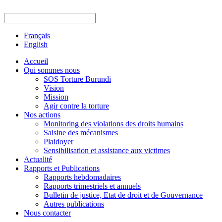
Français
English
Accueil
Qui sommes nous
SOS Torture Burundi
Vision
Mission
Agir contre la torture
Nos actions
Monitoring des violations des droits humains
Saisine des mécanismes
Plaidoyer
Sensibilisation et assistance aux victimes
Actualité
Rapports et Publications
Rapports hebdomadaires
Rapports trimestriels et annuels
Bulletin de justice, Etat de droit et de Gouvernance
Autres publications
Nous contacter