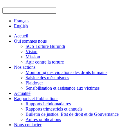
Français
English
Accueil
Qui sommes nous
SOS Torture Burundi
Vision
Mission
Agir contre la torture
Nos actions
Monitoring des violations des droits humains
Saisine des mécanismes
Plaidoyer
Sensibilisation et assistance aux victimes
Actualité
Rapports et Publications
Rapports hebdomadaires
Rapports trimestriels et annuels
Bulletin de justice, Etat de droit et de Gouvernance
Autres publications
Nous contacter