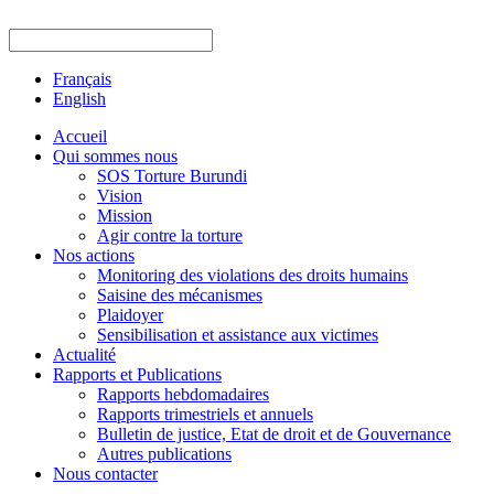
Français
English
Accueil
Qui sommes nous
SOS Torture Burundi
Vision
Mission
Agir contre la torture
Nos actions
Monitoring des violations des droits humains
Saisine des mécanismes
Plaidoyer
Sensibilisation et assistance aux victimes
Actualité
Rapports et Publications
Rapports hebdomadaires
Rapports trimestriels et annuels
Bulletin de justice, Etat de droit et de Gouvernance
Autres publications
Nous contacter