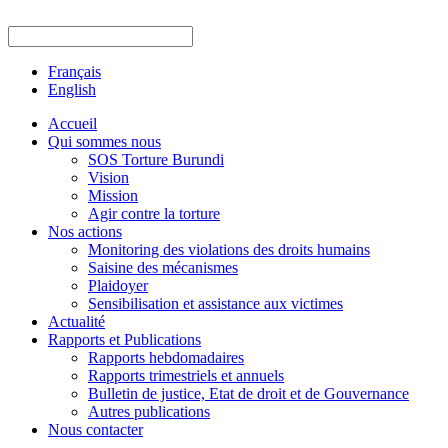
Français
English
Accueil
Qui sommes nous
SOS Torture Burundi
Vision
Mission
Agir contre la torture
Nos actions
Monitoring des violations des droits humains
Saisine des mécanismes
Plaidoyer
Sensibilisation et assistance aux victimes
Actualité
Rapports et Publications
Rapports hebdomadaires
Rapports trimestriels et annuels
Bulletin de justice, Etat de droit et de Gouvernance
Autres publications
Nous contacter