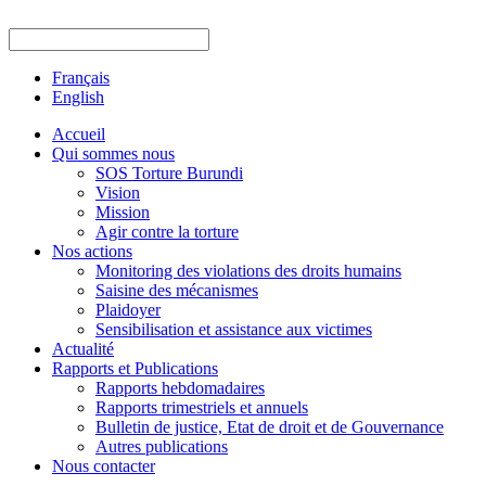
Français
English
Accueil
Qui sommes nous
SOS Torture Burundi
Vision
Mission
Agir contre la torture
Nos actions
Monitoring des violations des droits humains
Saisine des mécanismes
Plaidoyer
Sensibilisation et assistance aux victimes
Actualité
Rapports et Publications
Rapports hebdomadaires
Rapports trimestriels et annuels
Bulletin de justice, Etat de droit et de Gouvernance
Autres publications
Nous contacter