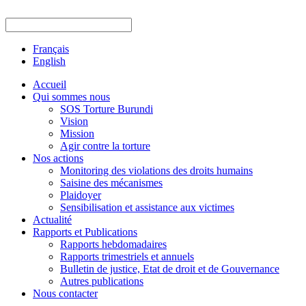
Français
English
Accueil
Qui sommes nous
SOS Torture Burundi
Vision
Mission
Agir contre la torture
Nos actions
Monitoring des violations des droits humains
Saisine des mécanismes
Plaidoyer
Sensibilisation et assistance aux victimes
Actualité
Rapports et Publications
Rapports hebdomadaires
Rapports trimestriels et annuels
Bulletin de justice, Etat de droit et de Gouvernance
Autres publications
Nous contacter