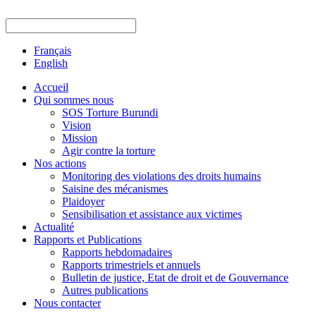
Français
English
Accueil
Qui sommes nous
SOS Torture Burundi
Vision
Mission
Agir contre la torture
Nos actions
Monitoring des violations des droits humains
Saisine des mécanismes
Plaidoyer
Sensibilisation et assistance aux victimes
Actualité
Rapports et Publications
Rapports hebdomadaires
Rapports trimestriels et annuels
Bulletin de justice, Etat de droit et de Gouvernance
Autres publications
Nous contacter