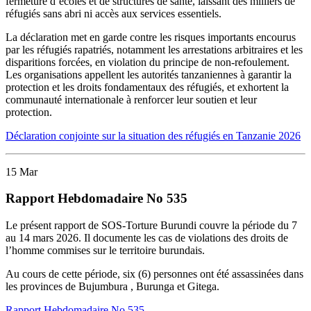
fermeture d’écoles et de structures de santé, laissant des milliers de
réfugiés sans abri ni accès aux services essentiels.
La déclaration met en garde contre les risques importants encourus
par les réfugiés rapatriés, notamment les arrestations arbitraires et les
disparitions forcées, en violation du principe de non-refoulement.
Les organisations appellent les autorités tanzaniennes à garantir la
protection et les droits fondamentaux des réfugiés, et exhortent la
communauté internationale à renforcer leur soutien et leur
protection.
Déclaration conjointe sur la situation des réfugiés en Tanzanie 2026
15
Mar
Rapport Hebdomadaire No 535
L
e
présent
rapport de SOS-T
orture
Burundi
couvre la période
d
u
7
au
14
mars
2026
.
Il
documente
les
cas de
v
iolations des droits de
l’homme
commis
es
sur le territoire burundais
.
Au cours
de cette période,
six
(
6
)
personne
s
ont
été
assassinée
s
dans
les
province
s de Bujumbura
, Burunga
et
Gitega
.
Rapport Hebdomadaire No 535