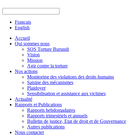
Français
English
Accueil
Qui sommes nous
SOS Torture Burundi
Vision
Mission
Agir contre la torture
Nos actions
Monitoring des violations des droits humains
Saisine des mécanismes
Plaidoyer
Sensibilisation et assistance aux victimes
Actualité
Rapports et Publications
Rapports hebdomadaires
Rapports trimestriels et annuels
Bulletin de justice, Etat de droit et de Gouvernance
Autres publications
Nous contacter