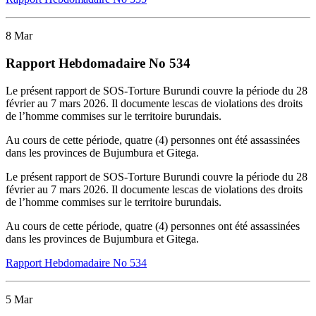
8
Mar
Rapport Hebdomadaire No 534
L
e
présent
rapport de SOS-T
orture
Burundi
couvre la période
d
u
2
8
février
au 7 mars
2026
.
Il
documente
les
cas de
v
iolations des droits
de l’homme
commis
es
sur le territoire burundais
.
Au cours
de cette période,
quatre
(
4
)
personne
s
ont
été
assassinée
s
dans
les
province
s de Bujumbura et
Gitega
.
L
e
présent
rapport de SOS-T
orture
Burundi
couvre la période
d
u
2
8
février
au 7 mars
2026
.
Il
documente
les
cas de
v
iolations des droits
de l’homme
commis
es
sur le territoire burundais
.
Au cours
de cette période,
quatre
(
4
)
personne
s
ont
été
assassinée
s
dans
les
province
s de Bujumbura et
Gitega
.
Rapport Hebdomadaire No 534
5
Mar